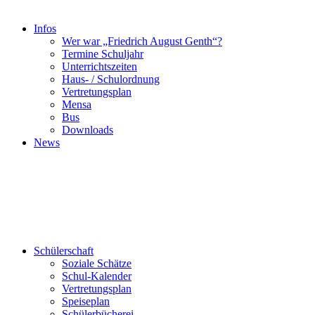
Infos
Wer war „Friedrich August Genth“?
Termine Schuljahr
Unterrichtszeiten
Haus- / Schulordnung
Vertretungsplan
Mensa
Bus
Downloads
News
Schülerschaft
Soziale Schätze
Schul-Kalender
Vertretungsplan
Speiseplan
Schülerbücherei