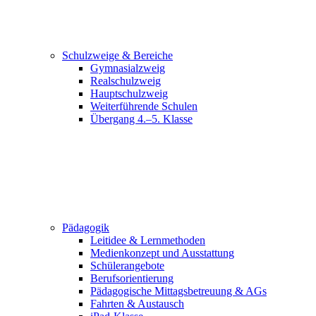
Schulzweige & Bereiche
Gymnasialzweig
Realschulzweig
Hauptschulzweig
Weiterführende Schulen
Übergang 4.–5. Klasse
Pädagogik
Leitidee & Lernmethoden
Medienkonzept und Ausstattung
Schülerangebote
Berufsorientierung
Pädagogische Mittagsbetreuung & AGs
Fahrten & Austausch