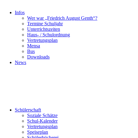
Infos
Wer war „Friedrich August Genth“?
Termine Schuljahr
Unterrichtszeiten
Haus- / Schulordnung
Vertretungsplan
Mensa
Bus
Downloads
News
Schülerschaft
Soziale Schätze
Schul-Kalender
Vertretungsplan
Speiseplan
Schülerbücherei