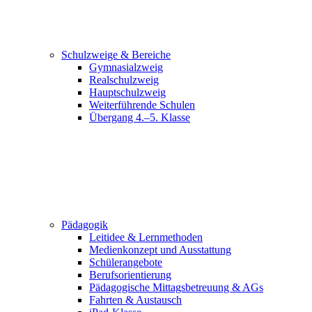
Schulzweige & Bereiche
Gymnasialzweig
Realschulzweig
Hauptschulzweig
Weiterführende Schulen
Übergang 4.–5. Klasse
Pädagogik
Leitidee & Lernmethoden
Medienkonzept und Ausstattung
Schülerangebote
Berufsorientierung
Pädagogische Mittagsbetreuung & AGs
Fahrten & Austausch