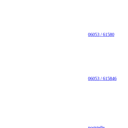
06053 / 61580
06053 / 615846
poststelle-