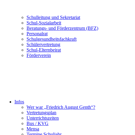
Schulleitung und Sekretariat
Schul-Sozialarbeit
Beratungs- und Förderzentrum (BFZ)
Personalrat
Schulgesundheitsfachkraft
Schülervertretung
Schul-Elternbeirat
Förderverein
Infos
Wer war „Friedrich August Genth“?
Vertretungsplan
Unterrichtszeiten
Bus / KVG
Mensa
Termine Schuljahr