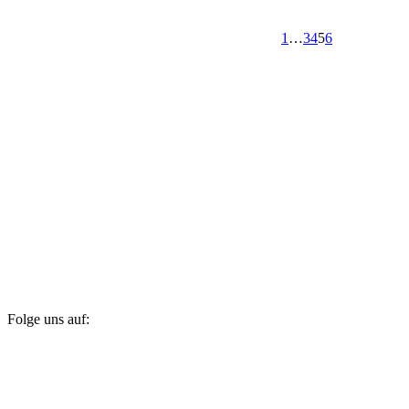
1
…
3
4
5
6
Folge uns auf: