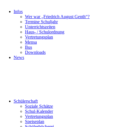
Infos
Wer war „Friedrich August Genth“?
Termine Schuljahr
Unterrichtszeiten
Haus- / Schulordnung
Vertretungsplan
Mensa
Bus
Downloads
News
Schülerschaft
Soziale Schätze
Schul-Kalender
Vertretungsplan
Speiseplan
Schülerbücherei