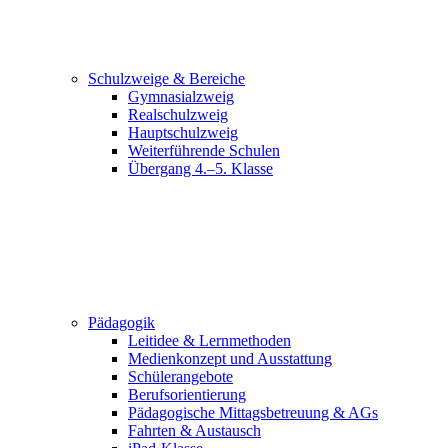
Schulzweige & Bereiche
Gymnasialzweig
Realschulzweig
Hauptschulzweig
Weiterführende Schulen
Übergang 4.–5. Klasse
Pädagogik
Leitidee & Lernmethoden
Medienkonzept und Ausstattung
Schülerangebote
Berufsorientierung
Pädagogische Mittagsbetreuung & AGs
Fahrten & Austausch