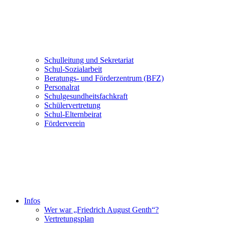
Schulleitung und Sekretariat
Schul-Sozialarbeit
Beratungs- und Förderzentrum (BFZ)
Personalrat
Schulgesundheitsfachkraft
Schülervertretung
Schul-Elternbeirat
Förderverein
Infos
Wer war „Friedrich August Genth“?
Vertretungsplan