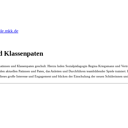
ule.mkk.de
d Klassenpaten
patinnen und Klassenpaten geschult. Hierzu luden Sozialpädagogin Regina Kriegsmann und Vert
 aktuellen Patinnen und Paten, das Anleiten und Durchführen teambildender Spiele trainiert. Er
er dieses große Interesse und Engagement und blicken der Einschulung der neuen Schülerinnen u