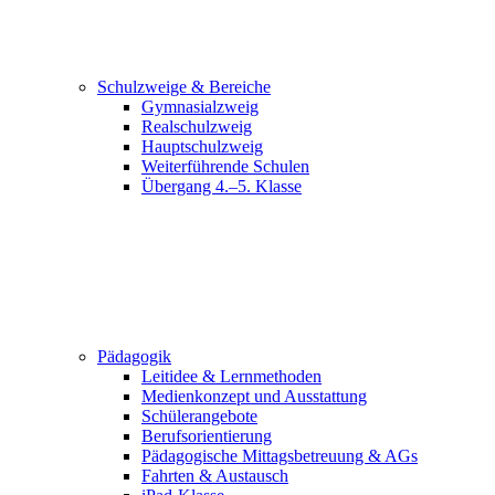
Schulzweige & Bereiche
Gymnasialzweig
Realschulzweig
Hauptschulzweig
Weiterführende Schulen
Übergang 4.–5. Klasse
Pädagogik
Leitidee & Lernmethoden
Medienkonzept und Ausstattung
Schülerangebote
Berufsorientierung
Pädagogische Mittagsbetreuung & AGs
Fahrten & Austausch