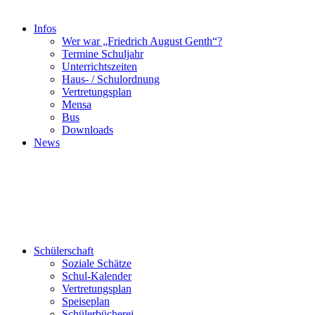
Infos
Wer war „Friedrich August Genth“?
Termine Schuljahr
Unterrichtszeiten
Haus- / Schulordnung
Vertretungsplan
Mensa
Bus
Downloads
News
Schülerschaft
Soziale Schätze
Schul-Kalender
Vertretungsplan
Speiseplan
Schülerbücherei