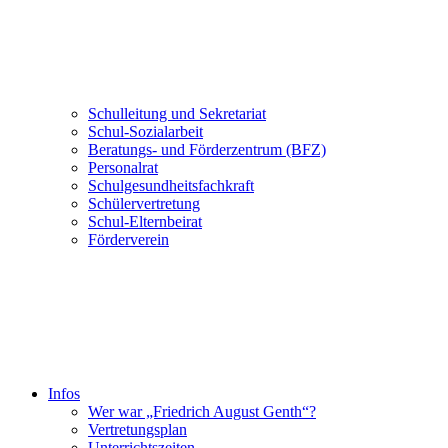
Schulleitung und Sekretariat
Schul-Sozialarbeit
Beratungs- und Förderzentrum (BFZ)
Personalrat
Schulgesundheitsfachkraft
Schülervertretung
Schul-Elternbeirat
Förderverein
Infos
Wer war „Friedrich August Genth“?
Vertretungsplan
Unterrichtszeiten