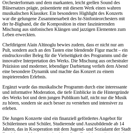
Orchesterformats und dem markanten, leicht grellen Sound des
Bläsersatzes prägte, präsentierte mit diesem Werk einen wahren
musikalischen Klassiker. Ein besonderes Highlight des Konzerts
war die gelungene Zusammenarbeit des hr-Sinfonieorchesters mit
der hr-Bigband, die die Komposition in einer faszinierenden
Mischung aus sinfonischen Klängen und jazzigen Elementen zum
Leben erweckten.
Chefdirigent Alain Altinoglu bewies zudem, dass er nicht nur am
Pult, sondern auch an den Tasten eine blendende Figur macht – ein
eindrucksvoller Beleg für die Vielseitigkeit des Programms und die
innovative Interpretation des Werks. Die Mischung aus orchestraler
Präzision und moderner, lebendiger Darbietung verlieh dem Abend
eine besondere Dynamik und machte das Konzert zu einem
inspirierenden Erlebnis.
Ergänzt wurde das musikalische Programm durch eine interessante
und informative Moderation, die tiefe Einblicke in die Hintergründe
des Werks bot und dem jungen Publikum half, nicht nur die Musik
zu hören, sondern sie auch besser zu verstehen und intensiver zu
erleben.
Die Jungen Konzerte sind ein finanziell gefördertes Angebot für
Schülerinnen und Schüler, Studierende und Auszubildende ab 14
Jahren, das in Kooperation mit dem Jugend- und Sozialamt der Stadt