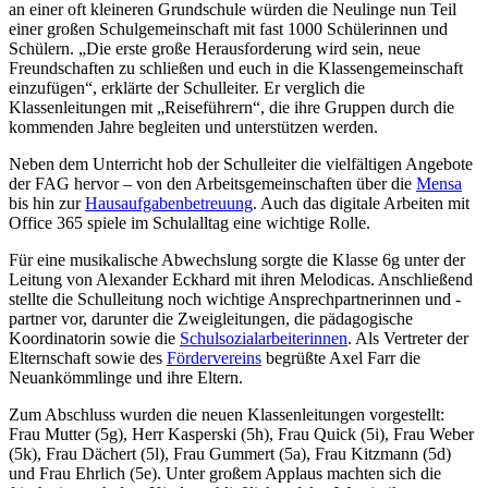
an einer oft kleineren Grundschule würden die Neulinge nun Teil
einer großen Schulgemeinschaft mit fast 1000 Schülerinnen und
Schülern. „Die erste große Herausforderung wird sein, neue
Freundschaften zu schließen und euch in die Klassengemeinschaft
einzufügen“, erklärte der Schulleiter. Er verglich die
Klassenleitungen mit „Reiseführern“, die ihre Gruppen durch die
kommenden Jahre begleiten und unterstützen werden.
Neben dem Unterricht hob der Schulleiter die vielfältigen Angebote
der FAG hervor – von den Arbeitsgemeinschaften über die
Mensa
bis hin zur
Hausaufgabenbetreuung
. Auch das digitale Arbeiten mit
Office 365 spiele im Schulalltag eine wichtige Rolle.
Für eine musikalische Abwechslung sorgte die Klasse 6g unter der
Leitung von Alexander Eckhard mit ihren Melodicas. Anschließend
stellte die Schulleitung noch wichtige Ansprechpartnerinnen und -
partner vor, darunter die Zweigleitungen, die pädagogische
Koordinatorin sowie die
Schulsozialarbeiterinnen
. Als Vertreter der
Elternschaft sowie des
Fördervereins
begrüßte Axel Farr die
Neuankömmlinge und ihre Eltern.
Zum Abschluss wurden die neuen Klassenleitungen vorgestellt:
Frau Mutter (5g), Herr Kasperski (5h), Frau Quick (5i), Frau Weber
(5k), Frau Dächert (5l), Frau Gummert (5a), Frau Kitzmann (5d)
und Frau Ehrlich (5e). Unter großem Applaus machten sich die