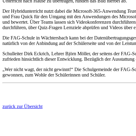
Unterricht nach Hause zu übertragen, runden das Bild hierbei ab.
Der Hybridunterricht nutzt dabei die Microsoft-365-Anwendung
Tea
und Frau Quick für den Umgang mit den Anwendungen des Microsoft-
und bewertet. Über Teams lassen sich Videokonferenzen durchführen,
durchführen, über Quiz-Fragen Lernziele abprüfen und Videos über e
Die FAG-Schule in Wächtersbach kann bei der Datenübertragungsgesc
natürlich von der Anbindung auf der Schülerseite und von der Leist
Schulleiter Dirk Eckrich, Lehrer Björn Möller, der seitens der FAG-S
zufrieden hinsichtlich dieser Entwicklung. Bezüglich der Ausstattu
„Wer nicht wagt, der nicht gewinnt!“ Die Schulgemeinde der FAG-Schu
gewonnen, zum Wohle der Schülerinnen und Schüler.
zurück zur Übersicht