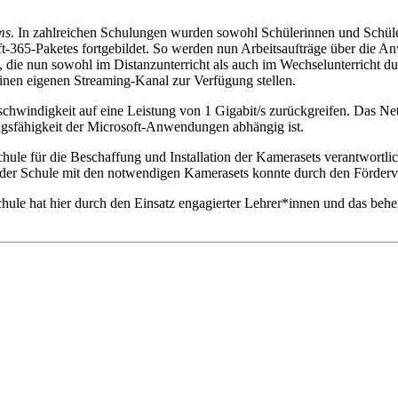
ms
. In zahlreichen Schulungen wurden sowohl Schülerinnen und Schüle
365-Paketes fortgebildet. So werden nun Arbeitsaufträge über die A
 die nun sowohl im Distanzunterricht als auch im Wechselunterricht d
inen eigenen Streaming-Kanal zur Verfügung stellen.
hwindigkeit auf eine Leistung von 1 Gigabit/s zurückgreifen. Das Ne
ungsfähigkeit der Microsoft-Anwendungen abhängig ist.
chule für die Beschaffung und Installation der Kamerasets verantwortlic
ng der Schule mit den notwendigen Kamerasets konnte durch den Förder
le hat hier durch den Einsatz engagierter Lehrer*innen und das beher