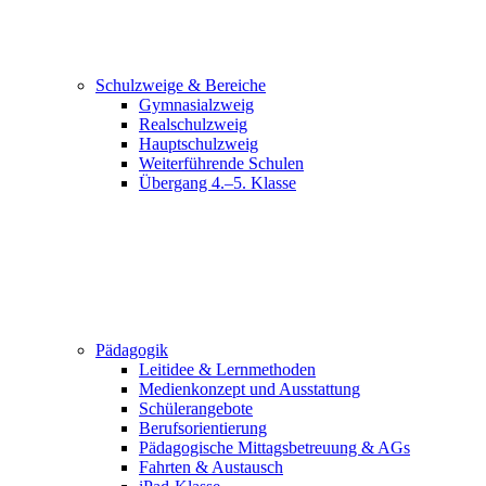
Schulzweige & Bereiche
Gymnasialzweig
Realschulzweig
Hauptschulzweig
Weiterführende Schulen
Übergang 4.–5. Klasse
Pädagogik
Leitidee & Lernmethoden
Medienkonzept und Ausstattung
Schülerangebote
Berufsorientierung
Pädagogische Mittagsbetreuung & AGs
Fahrten & Austausch