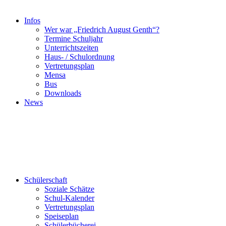
Infos
Wer war „Friedrich August Genth“?
Termine Schuljahr
Unterrichtszeiten
Haus- / Schulordnung
Vertretungsplan
Mensa
Bus
Downloads
News
Schülerschaft
Soziale Schätze
Schul-Kalender
Vertretungsplan
Speiseplan
Schülerbücherei