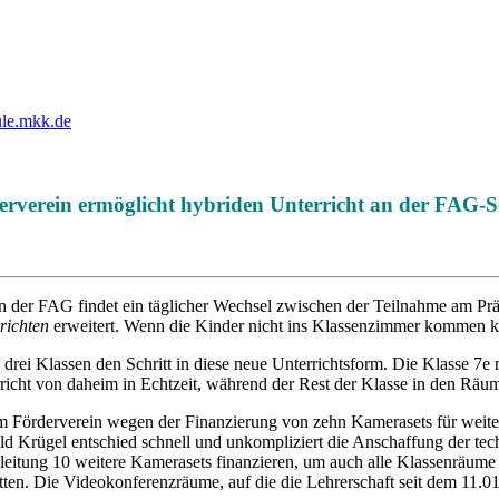
ule.mkk.de
erverein ermöglicht hybriden Unterricht an der FAG-S
n der FAG findet ein täglicher Wechsel zwischen der Teilnahme am Prä
richten
erweitert. Wenn die Kinder nicht ins Klassenzimmer kommen kö
 Klassen den Schritt in diese neue Unterrichtsform. Die Klasse 7e mi
richt von daheim in Echtzeit, während der Rest der Klasse in den Räu
eim Förderverein wegen der Finanzierung von zehn Kamerasets für weit
d Krügel entschied schnell und unkompliziert die Anschaffung der tec
itung 10 weitere Kamerasets finanzieren, um auch alle Klassenräume 
tten. Die Videokonferenzräume, auf die die Lehrerschaft seit dem 11.